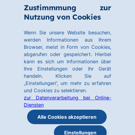
Zum
Zum
Zustimmmung zur
Hauptinhalt
Footer
Link
Nutzung von Cookies
Menü
springen
springen
zur
öffnen
Homepage
Wenn Sie unsere Website besuchen,
werden Informationen aus Ihrem
Browser, meist in Form von Cookies,
abgerufen oder gespeichert. Hierbei
kann es sich um Informationen über
Ihre Einstellungen oder Ihr Gerät
handeln. Klicken Sie auf
„Einstellungen“, um mehr zu erfahren
und Cookies zu selektieren.
zur Datenverarbeitung bei Online-
Diensten
Alle Cookies akzeptieren
Einstellungen