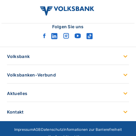
volksbank
verbund
logo
Folgen Sie uns
facebook
linkedin
instagram
youtube
tiktok
logo
logo
logo
logo
logo
Volksbank
Volksbanken-Verbund
Aktuelles
Kontakt
Impressum
AGB
Datenschutz
Informationen zur Barrierefreiheit