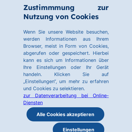
Zum
Zum
Zustimmmung zur
Hauptinhalt
Footer
Link
Nutzung von Cookies
Menü
springen
springen
zur
öffnen
Homepage
Wenn Sie unsere Website besuchen,
werden Informationen aus Ihrem
Browser, meist in Form von Cookies,
abgerufen oder gespeichert. Hierbei
kann es sich um Informationen über
Ihre Einstellungen oder Ihr Gerät
handeln. Klicken Sie auf
„Einstellungen“, um mehr zu erfahren
und Cookies zu selektieren.
zur Datenverarbeitung bei Online-
Diensten
Alle Cookies akzeptieren
Einstellungen