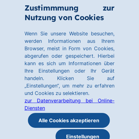
Zum
Zum
Zustimmmung zur
Hauptinhalt
Footer
Link
Nutzung von Cookies
Menü
springen
springen
zur
öffnen
Homepage
Wenn Sie unsere Website besuchen,
werden Informationen aus Ihrem
Browser, meist in Form von Cookies,
abgerufen oder gespeichert. Hierbei
kann es sich um Informationen über
Ihre Einstellungen oder Ihr Gerät
handeln. Klicken Sie auf
„Einstellungen“, um mehr zu erfahren
und Cookies zu selektieren.
zur Datenverarbeitung bei Online-
Diensten
Alle Cookies akzeptieren
Einstellungen