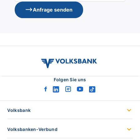
Anfrage senden
volksbank
verbund
logo
Folgen Sie uns
facebook
linkedin
instagram
youtube
tiktok
logo
logo
logo
logo
logo
Volksbank
Volksbanken-Verbund