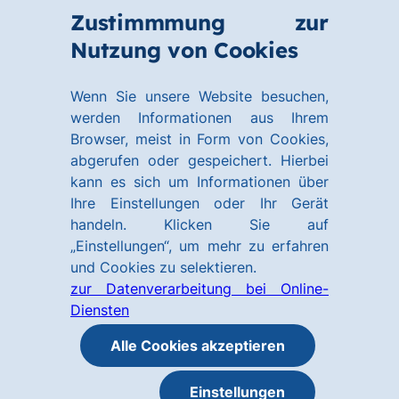
Zum
Zum
Zustimmmung zur
Hauptinhalt
Footer
Link
Nutzung von Cookies
Menü
springen
springen
zur
öffnen
Homepage
Wenn Sie unsere Website besuchen,
werden Informationen aus Ihrem
Browser, meist in Form von Cookies,
abgerufen oder gespeichert. Hierbei
kann es sich um Informationen über
Ihre Einstellungen oder Ihr Gerät
handeln. Klicken Sie auf
„Einstellungen“, um mehr zu erfahren
und Cookies zu selektieren.
zur Datenverarbeitung bei Online-
Diensten
Alle Cookies akzeptieren
Einstellungen