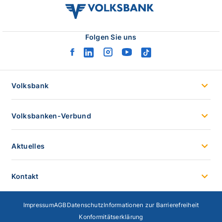
volksbank
verbund
logo
Folgen Sie uns
facebook
linkedin
instagram
youtube
tiktok
logo
logo
logo
logo
logo
Volksbank
Volksbanken-Verbund
Aktuelles
Kontakt
Impressum
AGB
Datenschutz
Informationen zur Barrierefreiheit
Konformitätserklärung