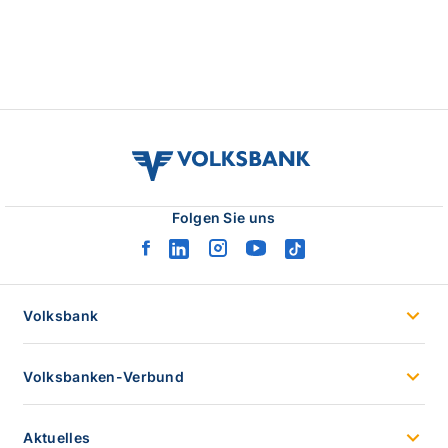
volksbank
verbund
logo
Folgen Sie uns
facebook
linkedin
instagram
youtube
tiktok
logo
logo
logo
logo
logo
Volksbank
Volksbanken-Verbund
Aktuelles