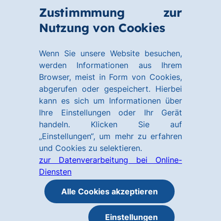
Zum
Zum
Zustimmmung zur
Hauptinhalt
Footer
Link
Nutzung von Cookies
Menü
springen
springen
zur
öffnen
Homepage
Wenn Sie unsere Website besuchen,
werden Informationen aus Ihrem
Browser, meist in Form von Cookies,
abgerufen oder gespeichert. Hierbei
kann es sich um Informationen über
Ihre Einstellungen oder Ihr Gerät
handeln. Klicken Sie auf
„Einstellungen“, um mehr zu erfahren
und Cookies zu selektieren.
zur Datenverarbeitung bei Online-
Diensten
Alle Cookies akzeptieren
Einstellungen