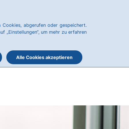
Über uns
Blog
Nachhaltigkeit
Presse
Notfallnummern
hausbanking
 Cookies, abgerufen oder gespeichert.
Suche
Menü
auf „Einstellungen“, um mehr zu erfahren
öffnen
öffnen
oder
schließen
Alle Cookies akzeptieren