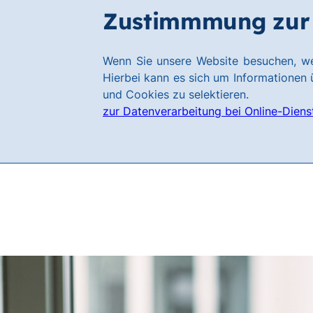
Zum
Zum
Zustimmmung zur 
Karriere
Hauptinhalt
Footer
springen
springen
Link
Wenn Sie unsere Website besuchen, we
zur
Hierbei kann es sich um Informationen ü
Homepage
und Cookies zu selektieren.
zur Datenverarbeitung bei Online-Diens