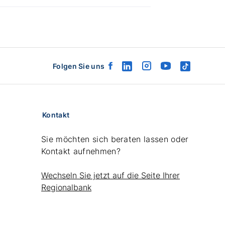
Hinweise
zu
Ihrem
Schutz
bei
der
Folgen Sie uns
Wahl
facebook
linkedin
instagram
youtube
tiktok
von
logo
logo
logo
logo
logo
Online-
oder
mobilen
Kontakt
Bankdienstleistungen
der
Sie möchten sich beraten lassen oder
Finanzmarktaufsicht
Österreich
Kontakt aufnehmen?
(FMA)
Wechseln Sie jetzt auf die Seite Ihrer
Regionalbank