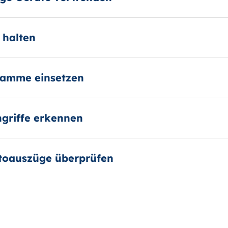
 halten
ramme einsetzen
ngriffe erkennen
toauszüge überprüfen