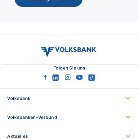
volksbank
verbund
logo
Folgen Sie uns
facebook
linkedin
instagram
youtube
tiktok
logo
logo
logo
logo
logo
Volksbank
Volksbanken-Verbund
Aktuelles