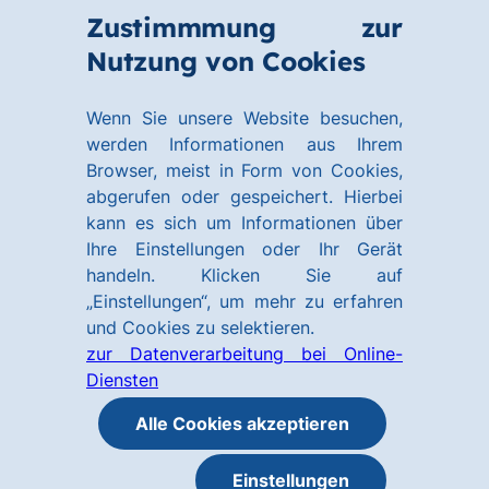
Zum
Zum
Zustimmmung zur
Hauptinhalt
Footer
Link
Nutzung von Cookies
Menü
springen
springen
zur
öffnen
Homepage
Wenn Sie unsere Website besuchen,
werden Informationen aus Ihrem
Browser, meist in Form von Cookies,
abgerufen oder gespeichert. Hierbei
kann es sich um Informationen über
Ihre Einstellungen oder Ihr Gerät
handeln. Klicken Sie auf
„Einstellungen“, um mehr zu erfahren
und Cookies zu selektieren.
zur Datenverarbeitung bei Online-
Diensten
Alle Cookies akzeptieren
Einstellungen