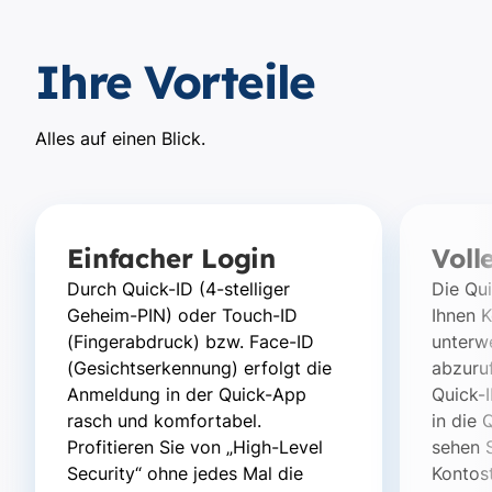
Ihre Vorteile
Alles auf einen Blick.
Einfacher Login
Voll
Durch Quick-ID (4-stelliger
Die Qu
Geheim-PIN) oder Touch-ID
Ihnen 
(Fingerabdruck) bzw. Face-ID
unterw
(Gesichtserkennung) erfolgt die
abzuruf
Anmeldung in der Quick-App
Quick-
rasch und komfortabel.
in die
Profitieren Sie von „High-Level
sehen S
Security“ ohne jedes Mal die
Kontost