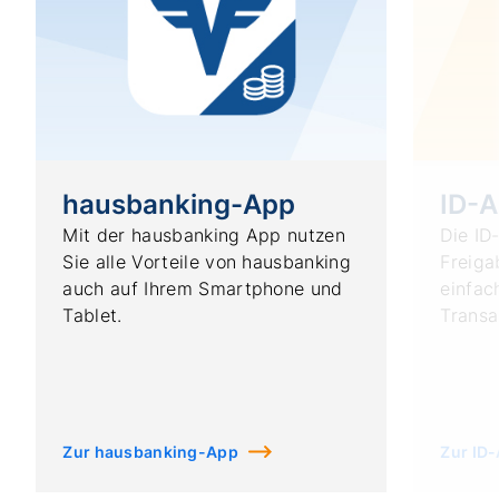
hausbanking-App
ID-
Mit der hausbanking App nutzen
Die ID
Sie alle Vorteile von hausbanking
Freiga
auch auf Ihrem Smartphone und
einfac
Tablet.
Transa
Zur hausbanking-App
Zur ID