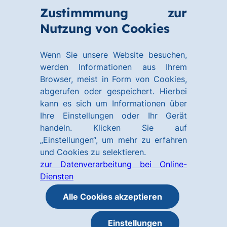
Zum
Zum
Zustimmmung zur
Hauptinhalt
Footer
Link
Nutzung von Cookies
Menü
springen
springen
zur
öffnen
Homepage
Wenn Sie unsere Website besuchen,
werden Informationen aus Ihrem
Browser, meist in Form von Cookies,
abgerufen oder gespeichert. Hierbei
kann es sich um Informationen über
Ihre Einstellungen oder Ihr Gerät
handeln. Klicken Sie auf
„Einstellungen“, um mehr zu erfahren
und Cookies zu selektieren.
zur Datenverarbeitung bei Online-
Diensten
Alle Cookies akzeptieren
Einstellungen