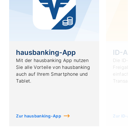
hausbanking-App
ID-
Mit der hausbanking App nutzen
Die ID
Sie alle Vorteile von hausbanking
Freiga
auch auf Ihrem Smartphone und
einfac
Tablet.
Transa
Zur hausbanking-App
Zur ID