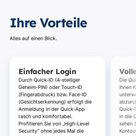
Ihre Vorteile
Alles auf einen Blick.
Einfacher Login
Voll
Durch Quick-ID (4-stelliger
Die Qu
Geheim-PIN) oder Touch-ID
Ihnen 
(Fingerabdruck) bzw. Face-ID
unterw
(Gesichtserkennung) erfolgt die
abzuruf
Anmeldung in der Quick-App
Quick-
rasch und komfortabel.
in die
Profitieren Sie von „High-Level
sehen S
Security“ ohne jedes Mal die
Kontost