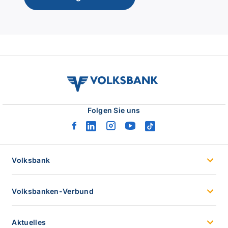
volksbank
verbund
logo
Folgen Sie uns
facebook
linkedin
instagram
youtube
tiktok
logo
logo
logo
logo
logo
Volksbank
Volksbanken-Verbund
Aktuelles