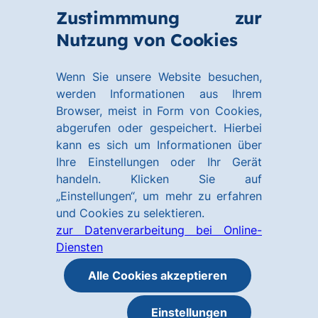
Zum
Zum
Zustimmmung zur
Hauptinhalt
Footer
Link
Nutzung von Cookies
Menü
springen
springen
zur
öffnen
Homepage
Wenn Sie unsere Website besuchen,
werden Informationen aus Ihrem
Browser, meist in Form von Cookies,
abgerufen oder gespeichert. Hierbei
kann es sich um Informationen über
Ihre Einstellungen oder Ihr Gerät
handeln. Klicken Sie auf
„Einstellungen“, um mehr zu erfahren
und Cookies zu selektieren.
zur Datenverarbeitung bei Online-
Diensten
Alle Cookies akzeptieren
Einstellungen