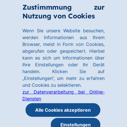
Zum
Zum
Zustimmmung zur
Hauptinhalt
Footer
Link
Nutzung von Cookies
Menü
springen
springen
zur
öffnen
Homepage
Wenn Sie unsere Website besuchen,
werden Informationen aus Ihrem
Browser, meist in Form von Cookies,
abgerufen oder gespeichert. Hierbei
kann es sich um Informationen über
Ihre Einstellungen oder Ihr Gerät
handeln. Klicken Sie auf
„Einstellungen“, um mehr zu erfahren
und Cookies zu selektieren.
zur Datenverarbeitung bei Online-
Diensten
Alle Cookies akzeptieren
Einstellungen