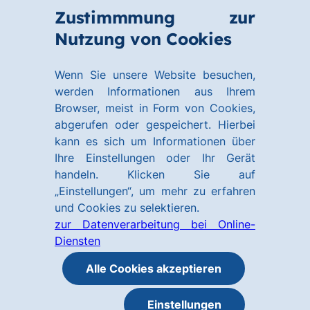
Zum
Zum
Zustimmmung zur
Hauptinhalt
Footer
Link
Nutzung von Cookies
Menü
springen
springen
zur
öffnen
Homepage
Wenn Sie unsere Website besuchen,
werden Informationen aus Ihrem
Browser, meist in Form von Cookies,
abgerufen oder gespeichert. Hierbei
kann es sich um Informationen über
Ihre Einstellungen oder Ihr Gerät
handeln. Klicken Sie auf
„Einstellungen“, um mehr zu erfahren
und Cookies zu selektieren.
zur Datenverarbeitung bei Online-
Diensten
Alle Cookies akzeptieren
Einstellungen