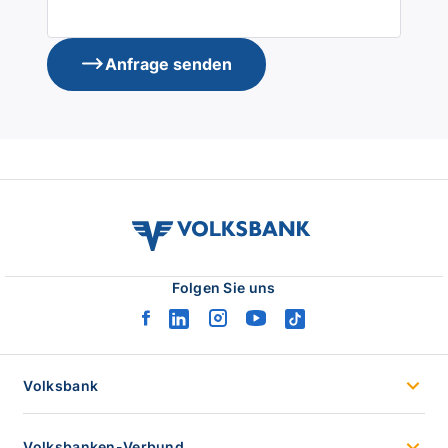
Anfrage senden
volksbank
verbund
logo
Folgen Sie uns
facebook
linkedin
instagram
youtube
tiktok
logo
logo
logo
logo
logo
Volksbank
Volksbanken-Verbund