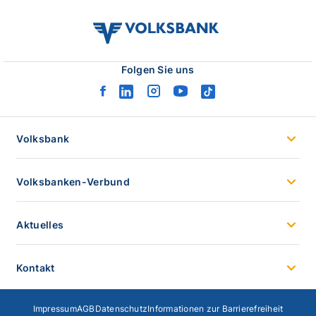
volksbank
verbund
logo
Folgen Sie uns
facebook
linkedin
instagram
youtube
tiktok
logo
logo
logo
logo
logo
Volksbank
Volksbanken-Verbund
Aktuelles
Kontakt
Impressum
AGB
Datenschutz
Informationen zur Barrierefreiheit