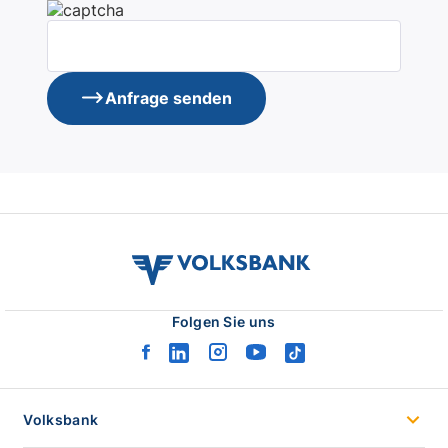
Anfrage senden
volksbank
verbund
logo
Folgen Sie uns
facebook
linkedin
instagram
youtube
tiktok
logo
logo
logo
logo
logo
Volksbank