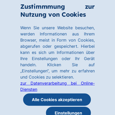
Zum
Zum
Zustimmmung zur
Hauptinhalt
Footer
Link
Nutzung von Cookies
Menü
springen
springen
zur
öffnen
Homepage
Wenn Sie unsere Website besuchen,
werden Informationen aus Ihrem
Browser, meist in Form von Cookies,
abgerufen oder gespeichert. Hierbei
kann es sich um Informationen über
Ihre Einstellungen oder Ihr Gerät
handeln. Klicken Sie auf
„Einstellungen“, um mehr zu erfahren
und Cookies zu selektieren.
zur Datenverarbeitung bei Online-
Diensten
Alle Cookies akzeptieren
Einstellungen