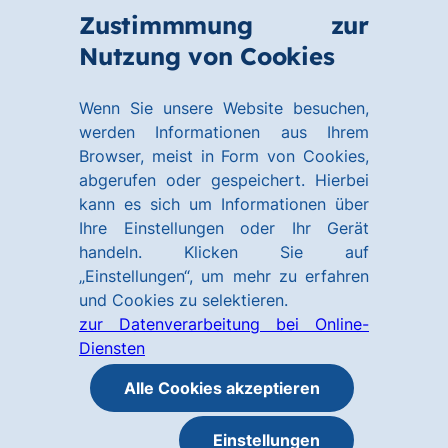
Zum
Zum
Zustimmmung zur
Hauptinhalt
Footer
Link
Nutzung von Cookies
Menü
springen
springen
zur
öffnen
Homepage
Wenn Sie unsere Website besuchen,
werden Informationen aus Ihrem
Browser, meist in Form von Cookies,
abgerufen oder gespeichert. Hierbei
kann es sich um Informationen über
Ihre Einstellungen oder Ihr Gerät
handeln. Klicken Sie auf
„Einstellungen“, um mehr zu erfahren
und Cookies zu selektieren.
zur Datenverarbeitung bei Online-
Diensten
Alle Cookies akzeptieren
Einstellungen