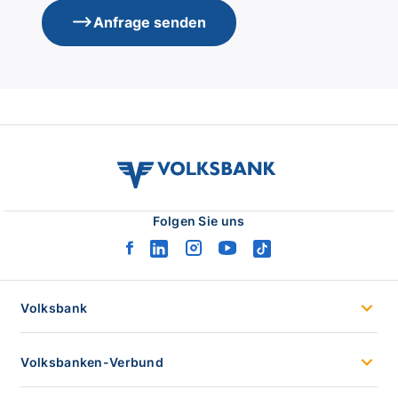
Anfrage senden
volksbank
verbund
logo
Folgen Sie uns
facebook
linkedin
instagram
youtube
tiktok
logo
logo
logo
logo
logo
Volksbank
Volksbanken-Verbund