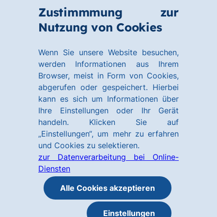
Zum
Zum
Zustimmmung zur
Hauptinhalt
Footer
Link
Nutzung von Cookies
Menü
springen
springen
zur
öffnen
Homepage
Wenn Sie unsere Website besuchen,
werden Informationen aus Ihrem
Browser, meist in Form von Cookies,
abgerufen oder gespeichert. Hierbei
kann es sich um Informationen über
Ihre Einstellungen oder Ihr Gerät
handeln. Klicken Sie auf
„Einstellungen“, um mehr zu erfahren
und Cookies zu selektieren.
zur Datenverarbeitung bei Online-
Diensten
Alle Cookies akzeptieren
Einstellungen