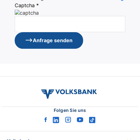
Captcha *
Anfrage senden
volksbank
verbund
logo
Folgen Sie uns
facebook
linkedin
instagram
youtube
tiktok
logo
logo
logo
logo
logo