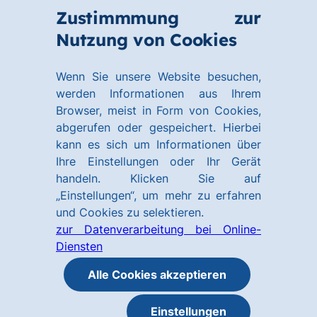
Zum
Zum
Zustimmmung zur
Hauptinhalt
Footer
Link
Nutzung von Cookies
Menü
springen
springen
zur
öffnen
Homepage
Wenn Sie unsere Website besuchen,
werden Informationen aus Ihrem
Browser, meist in Form von Cookies,
abgerufen oder gespeichert. Hierbei
kann es sich um Informationen über
Ihre Einstellungen oder Ihr Gerät
handeln. Klicken Sie auf
„Einstellungen“, um mehr zu erfahren
und Cookies zu selektieren.
zur Datenverarbeitung bei Online-
Diensten
Alle Cookies akzeptieren
Einstellungen