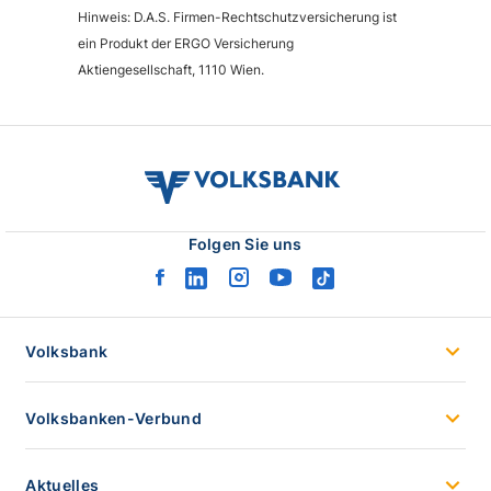
Hinweis: D.A.S. Firmen-Rechtschutzversicherung ist
ein Produkt der ERGO Versicherung
Aktiengesellschaft, 1110 Wien.
volksbank
verbund
logo
Folgen Sie uns
facebook
linkedin
instagram
youtube
tiktok
logo
logo
logo
logo
logo
Volksbank
Volksbanken-Verbund
Aktuelles