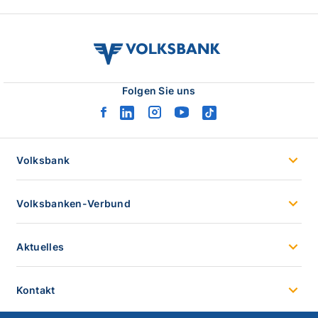
volksbank
verbund
logo
Folgen Sie uns
facebook
linkedin
instagram
youtube
tiktok
logo
logo
logo
logo
logo
Volksbank
Volksbanken-Verbund
Aktuelles
Kontakt