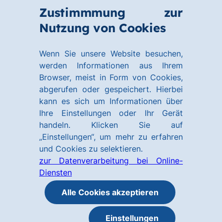
Zum
Zum
Zustimmmung zur
Hauptinhalt
Footer
Link
Nutzung von Cookies
Menü
springen
springen
zur
öffnen
Homepage
Wenn Sie unsere Website besuchen,
werden Informationen aus Ihrem
Browser, meist in Form von Cookies,
abgerufen oder gespeichert. Hierbei
kann es sich um Informationen über
Ihre Einstellungen oder Ihr Gerät
handeln. Klicken Sie auf
„Einstellungen“, um mehr zu erfahren
und Cookies zu selektieren.
zur Datenverarbeitung bei Online-
Diensten
Alle Cookies akzeptieren
Einstellungen