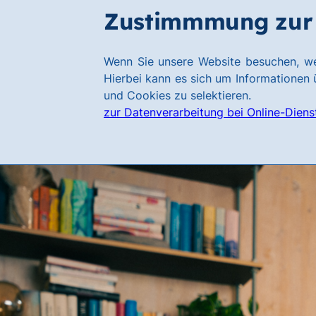
Zum
Zum
Zustimmmung zur 
Hauptinhalt
Footer
springen
springen
Link
Wenn Sie unsere Website besuchen, we
zur
Hierbei kann es sich um Informationen ü
Homepage
und Cookies zu selektieren.
zur Datenverarbeitung bei Online-Diens