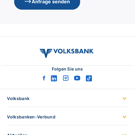
Anfrage senden
volksbank
verbund
logo
Folgen Sie uns
facebook
linkedin
instagram
youtube
tiktok
logo
logo
logo
logo
logo
Volksbank
Volksbanken-Verbund