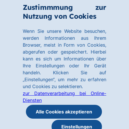
Zum
Zum
Zustimmmung zur
Hauptinhalt
Footer
Link
Nutzung von Cookies
Menü
springen
springen
zur
öffnen
Homepage
Wenn Sie unsere Website besuchen,
werden Informationen aus Ihrem
Browser, meist in Form von Cookies,
abgerufen oder gespeichert. Hierbei
kann es sich um Informationen über
Ihre Einstellungen oder Ihr Gerät
handeln. Klicken Sie auf
„Einstellungen“, um mehr zu erfahren
und Cookies zu selektieren.
zur Datenverarbeitung bei Online-
Diensten
Alle Cookies akzeptieren
Einstellungen