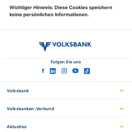
Wichtiger Hinweis: Diese Cookies speichern
keine persönlichen Informationen.
volksbank
verbund
logo
Folgen Sie uns
facebook
linkedin
instagram
youtube
tiktok
logo
logo
logo
logo
logo
Volksbank
Volksbanken-Verbund
Aktuelles