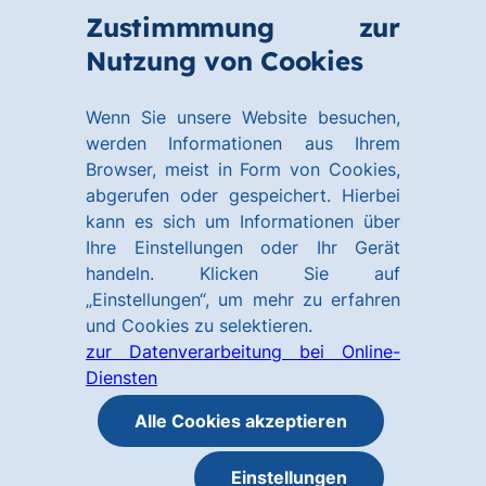
Zum
Zum
Zustimmmung zur
Hauptinhalt
Footer
Link
Nutzung von Cookies
Menü
springen
springen
zur
öffnen
Homepage
Wenn Sie unsere Website besuchen,
werden Informationen aus Ihrem
Browser, meist in Form von Cookies,
abgerufen oder gespeichert. Hierbei
kann es sich um Informationen über
Ihre Einstellungen oder Ihr Gerät
handeln. Klicken Sie auf
„Einstellungen“, um mehr zu erfahren
und Cookies zu selektieren.
zur Datenverarbeitung bei Online-
Diensten
Alle Cookies akzeptieren
Einstellungen