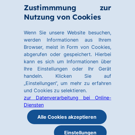
Zum
Zum
Zustimmmung zur
Hauptinhalt
Footer
Link
Nutzung von Cookies
Menü
springen
springen
zur
öffnen
Homepage
Wenn Sie unsere Website besuchen,
werden Informationen aus Ihrem
Browser, meist in Form von Cookies,
abgerufen oder gespeichert. Hierbei
kann es sich um Informationen über
Ihre Einstellungen oder Ihr Gerät
handeln. Klicken Sie auf
„Einstellungen“, um mehr zu erfahren
und Cookies zu selektieren.
zur Datenverarbeitung bei Online-
Diensten
Alle Cookies akzeptieren
Einstellungen