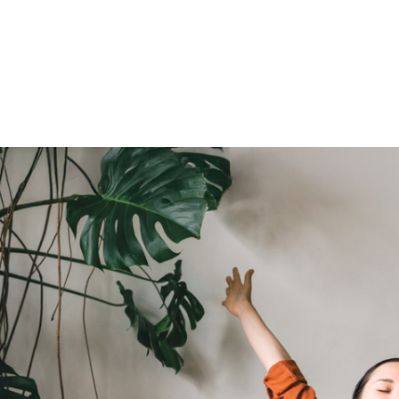
Versicherungen
Aufschließung und Anschl
(für unbebaute Grundstüc
Umbauten und Renovieru
Investition im Rahmen des
Neubezugs