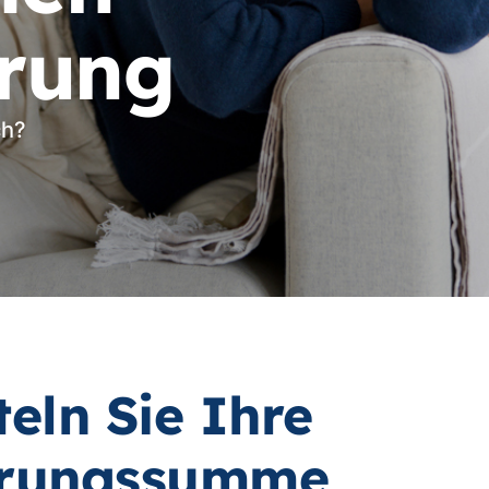
erung
ch?
teln Sie Ihre
erungssumme