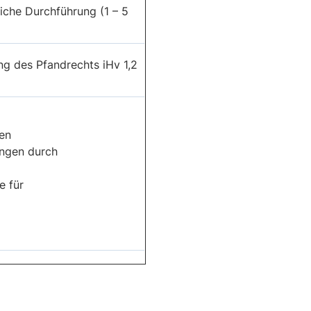
iche Durchführung (1 – 5
ng des Pfandrechts iHv 1,2
en
ngen durch
e für
its