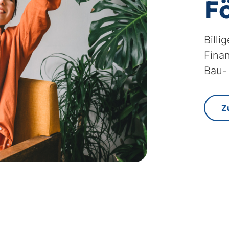
F
Mindestens 20 % als Reserve obenauf
Billi
Finan
Bau-
Z