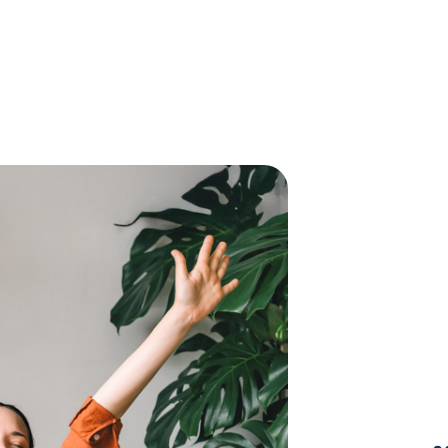
Versicherung Rohbauschutz
Vinkulierungsgebühren
Baureifmachung
Aufschließungskosten für Zufahrten, Fa
usskosten
Parkplätze
ke)
Anschlussgebühren für Energie (Strom, 
Telefon
Anschlussgebühren für Wasserversorgung
Planungskosten für Architekten
Heizung, Wand-/Bodenbeläge, Sanitärinsta
ngen
Elektroinstallationen, Fenster (jeweils Ma
Handwerker)
Möbel
Umzugsunternehmen