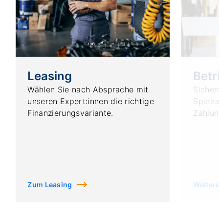
Leasing
Betr
Wählen Sie nach Absprache mit
Sichern
unseren Expert:innen die richtige
Spielr
Finanzierungsvariante.
Zahlun
Zum Leasing
Weiter