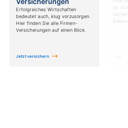
Versicherungen
Eine b
ist nic
Erfolgreiches Wirtschaften
Vorteil
bedeutet auch, klug vorzusorgen.
Bekenn
Hier finden Sie alle Firmen-
Ihrer 
Versicherungen auf einen Blick.
Jetzt versichern