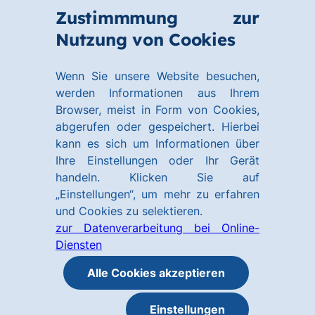
Zum
Zum
Zustimmmung zur
Hauptinhalt
Footer
Link
Nutzung von Cookies
Menü
springen
springen
zur
öffnen
Homepage
Wenn Sie unsere Website besuchen,
werden Informationen aus Ihrem
Browser, meist in Form von Cookies,
abgerufen oder gespeichert. Hierbei
kann es sich um Informationen über
Ihre Einstellungen oder Ihr Gerät
handeln. Klicken Sie auf
„Einstellungen“, um mehr zu erfahren
und Cookies zu selektieren.
zur Datenverarbeitung bei Online-
Diensten
Alle Cookies akzeptieren
Einstellungen